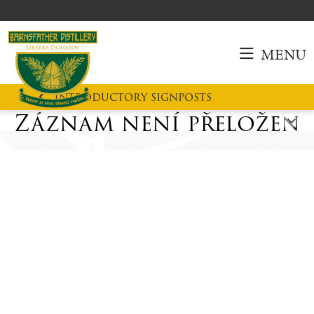
MENU
Introductory signposts
Záznam není přeložen
E