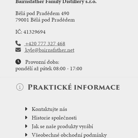
Bairnsfather Family Distillery s.r.o.
Bělá pod Pradědem 490
79001 Bělá pod Pradědem
IČ: 41329694
+420 777 327 468
kyle@bairnsfather.net
Provozní doba:
pondělí až pátek 08:00 - 17:00
Praktické informace
Kontaktujte nás
Historie společnosti
Jak se naše produkty vyrábí
Všeobechné obchodní podmínky