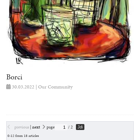
Borci
30.03.2022 | Our Community
previous
|
next
page
/ 2
Jdi
0-12 from 18 articles