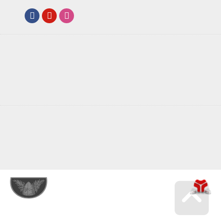
Facebook
Youtube
Instagram
Jesenický týdeník 11.2.2014 | Napsali o nás | Bairnsfather
distillery - likérka Domašov