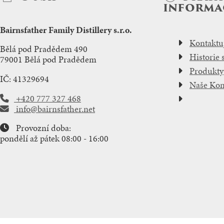
informa
Bairnsfather Family Distillery s.r.o.
Kontaktuj
Bělá pod Pradědem 490
Historie 
79001 Bělá pod Pradědem
Produkty
IČ: 41329694
Naše Ko
+420 777 327 468
info@bairnsfather.net
Provozní doba:
pondělí až pátek 08:00 - 16:00