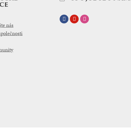
ce
Facebook
Youtube
Instagram
te nás
společnosti
munity