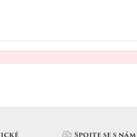
ické
Spojte se s nám